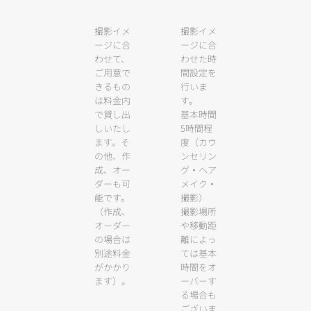
撮影イメ
撮影イメ
ージに合
ージに合
わせて、
わせた時
ご用意で
間設定を
きるもの
行いま
は料金内
す。
で貸し出
基本時間
しいたし
5時間程
ます。そ
度（カウ
の他、作
ンセリン
成、オー
グ・ヘア
ダーも可
メイク・
能です。
撮影）
（作成、
撮影場所
オーダー
や移動距
の場合は
離によっ
別途料金
ては基本
がかかり
時間をオ
ます）。
ーバーす
る場合も
ございま