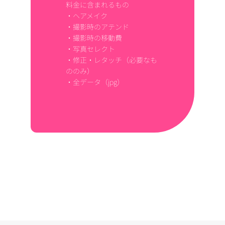
料金に含まれるもの
・ヘアメイク
・撮影時のアテンド
・撮影時の移動費
・写真セレクト
・修正・レタッチ（必要なも
ののみ）
・全データ（jpg）