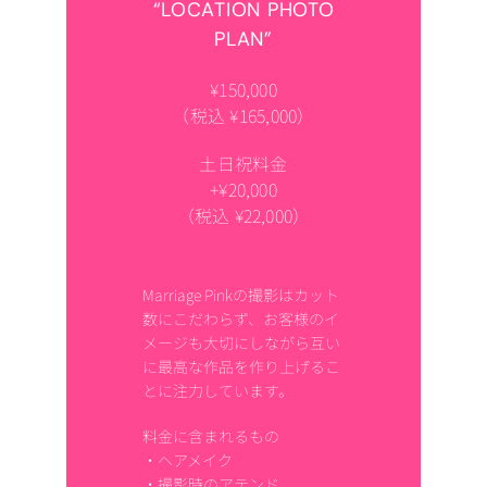
“LOCATION PHOTO
PLAN”
¥150,000
（税込 ¥165,000）
土日祝料金
+¥20,000
（税込 ¥22,000）
Marriage Pinkの撮影はカット
数にこだわらず、お客様のイ
メージも大切にしながら互い
に最高な作品を作り上げるこ
とに注力しています。
料金に含まれるもの
・ヘアメイク
・撮影時のアテンド