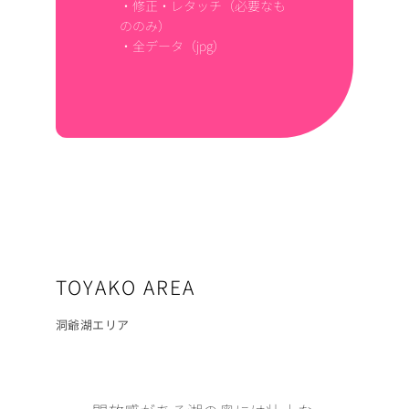
・修正・レタッチ（必要なも
ののみ）
・全データ（jpg）
TOYAKO AREA
洞爺湖エリア