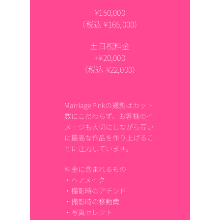
¥150,000
（税込 ¥165,000）
土日祝料金
+¥20,000
（税込 ¥22,000）
Marriage Pinkの撮影はカット
数にこだわらず、お客様のイ
メージも大切にしながら互い
に最高な作品を作り上げるこ
とに注力しています。
料金に含まれるもの
・ヘアメイク
・撮影時のアテンド
・撮影時の移動費
・写真セレクト