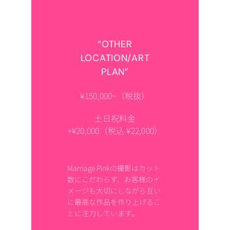
“OTHER
LOCATION/ART
PLAN”
¥150,000~（税抜）
土日祝料金
+¥20,000（税込 ¥22,000）
Marriage Pinkの撮影はカット
数にこだわらず、お客様のイ
メージも大切にしながら互い
に最高な作品を作り上げるこ
とに注力しています。